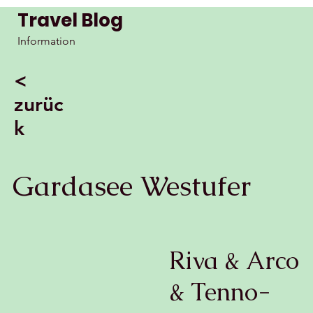
Travel Blog
Information
<
zurüc
k
Gardasee Westufer
Riva & Arco
& Tenno-