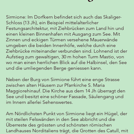
Sirmione: Im Dorfkern befindet sich auch das Skaliger-
Schloss (13 Jh), ein Beispiel mittelalterlicher
Festungsarchitektur, mit Ziehbrücken zum Land hin und
einen kleinen Binnenhafen mit Ausgang zum See. Mit
Zinnen und eckigen Türmen versehene Mauerwände
umgeben die beiden Innenhöfe, welche durch eine
Ziehbrücke miteinander verbunden sind. Lohnend ist der
Aufstieg zum gewaltigen, 30 m hohen Turm Mastio, von
wo man einen herrlichen Blick auf die Halbinsel, den See
und die umliegenden Berge geniessen kann.
Neben der Burg von Sirmione führt eine enge Strasse
zwischen alten Häusern zur Pfarrkirche S. Maria
Maggiorehinauf. Die Kirche aus dem 14 Jh überragt den
See und besitzt eine schöner Fassade, Säulengang und
im Innern allerlei Sehenswertes.
Am Nördlichsten Punkt von Sirmione liegt ein Hügel, der
mit steilen Felswänden in den See abbricht und die
Überreste des grössten und schönsten römischen
Landhauses Norditaliens trägt, die Grotten des Catull, mit