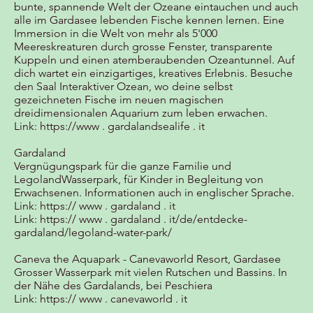
bunte, spannende Welt der Ozeane eintauchen und auch
alle im Gardasee lebenden Fische kennen lernen. Eine
Immersion in die Welt von mehr als 5'000
Meereskreaturen durch grosse Fenster, transparente
Kuppeln und einen atemberaubenden Ozeantunnel. Auf
dich wartet ein einzigartiges, kreatives Erlebnis. Besuche
den Saal Interaktiver Ozean, wo deine selbst
gezeichneten Fische im neuen magischen
dreidimensionalen Aquarium zum leben erwachen.
Link:
https://www
. gardalandsealife . it
Gardaland
Vergnügungspark für die ganze Familie und
LegolandWasserpark, für Kinder in Begleitung von
Erwachsenen. Informationen auch in englischer Sprache.
Link:
https:// www . gardaland . it
Link: https://
www . gardaland . it/de/entdecke-
gardaland/legoland-water-park/
Caneva the Aquapark - Canevaworld Resort, Gardasee
Grosser Wasserpark mit vielen Rutschen und Bassins. In
der Nähe des Gardalands, bei Peschiera
Link:
https:// www . canevaworld . it