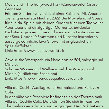
Movieland - The hollywood Park (Canevaworld Resort),
Gardasee
Erleben Sie den Nervenkitzel einer Reise ins All. Antares,
die lang erwartete Neuheit 2022. Bei Movieland ist Spass
für alle da. Spiele mit deinen Kindern für einen Tag voller
Abenteuer und einzigartiger Momente. Entdecke
Backstage grosser Filme und werde zum Protagonisten
der Sets. Ueber 40 Stuntmen und Künstler inszenieren
aussergewöhnliche Live-Shows mit unglaublichen
Spezialeffekten.
Link:
https://www
. canevaworld . it
Cavour, the Waterpark. Via Napoleonica 504, Valeggio sul
Mincio.
Schöner Wasser- und Wellnesspark bei Valeggio sul
Mincio (südlich von Peschiera)
Link:
https:// www . parcoacquaticocavour . it/
Villa dei Cedri - Ausflug zum Thermalbad und Park von
Colà:
In der nähe von Peschiera befindet sich der Thermalpark
Villa dei Cedriin Colà. Dort können Sie sich im warmen
Thermalwasser erholen und vergnügen. Der Park hat eine