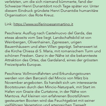
verletzten, um die sich niemand kümmerte, fand der
Schweizer Henri Dunantdort noch Tage später vor. Unter
diesem Eindruck gründete Henri Dunantdie humanitäre
Organisation: das Rote Kreuz.
Link:
https://www.solferinoesanmartino.it
Peschiera: Ausflug nach Castelnuovo del Garda, das
etwas abseits vom See liegt. Landschaftsbild ist von
Weinbergen, Olivenhainen, Zypressen, urigen
Bauernhäusern und alten Villen geprägt. Sehenswert ist
die Kirche Chiesa di S. Maria, mit romanischem Turm und
schönen Fresken. Ganz in der Nähe ist die bekannteste
Attraktion des Ortes, das Gardaland, eines der grössten
Freizeitparks Europas.
Peschiera: Vollmondfahrten und Erkundungstouren
werden von den Barcaioli del Mincio von März bis
November angeboten. Es handelt sich um interessante
Bootstouren durch den Mincio-Naturpark, mit Start im
Hafen von Grazie die Curtatone, in der Nähe von
Mantova. Auf kleinen von erfahrenen Bootsführern
gesteuerten Booten wird das Feuchtgebiet mit seiner
vielfältigen Vegetation und artenreichen Tierwelt