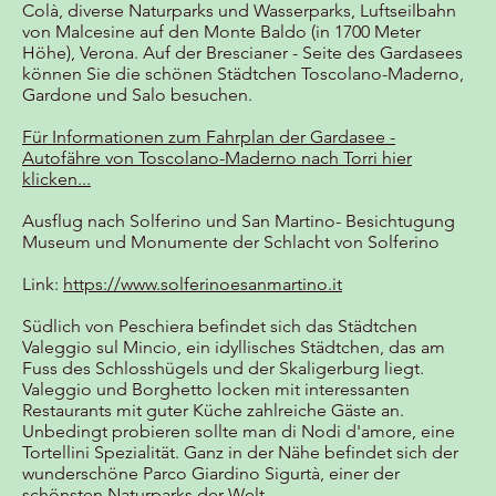
Colà, diverse Naturparks und Wasserparks, Luftseilbahn
von Malcesine auf den Monte Baldo (in 1700 Meter
Höhe), Verona. Auf der Brescianer - Seite des Gardasees
können Sie die schönen Städtchen Toscolano-Maderno,
Gardone und Salo besuchen.
Für Informationen zum Fahrplan der Gardasee -
Autofähre von Toscolano-Maderno nach Torri hier
klicken...
Ausflug nach Solferino und San Martino- Besichtugung
Museum und Monumente der Schlacht von Solferino
Link:
https://www.solferinoesanmartino.it
Südlich von Peschiera befindet sich das Städtchen
Valeggio sul Mincio, ein idyllisches Städtchen, das am
Fuss des Schlosshügels und der Skaligerburg liegt.
Valeggio und Borghetto locken mit interessanten
Restaurants mit guter Küche zahlreiche Gäste an.
Unbedingt probieren sollte man di Nodi d'amore, eine
Tortellini Spezialität. Ganz in der Nähe befindet sich der
wunderschöne Parco Giardino Sigurtà, einer der
schönsten Naturparks der Welt.