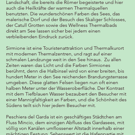
Landschaft, die bereits die Römer begeisterte und hier
auch die Heilkräfte der warmen Thermalquellen
benutzten. Die wunderschönen Farben des Sees, das
malerische Dorf und der Besuch des Skaliger Schlosses,
der Catull Grotten sowie des Wellness Thermalbads
direkt am See lassen sicher bei jedem einen
verbleibenden Eindruck zurück.
Sirmione ist eine Touristenattraktion und Thermalkurort
mit modernen Thermalzentren, und ragt auf einer
schmalen Landzunge weit in den See hinaus. Zu allen
Zeiten waren das Licht und die Farben Sirmiones
berühmt, denn die Halbinsel wird von einer breiten, bis
hundert Meter in den See reichenden Brandungsterrasse
umgeben. Diese glatten Felsen liegen nun oft einen
halben Meter unter der Wasseroberfläche. Der Kontrast
mit dem Tiefblauen Wasser bezaubert den Besucher mit
einer Mannigfaltigkeit an Farben, und die Schönheit des
Südens teilt sich hier jedem Besucher mit.
Peschiera del Garda ist ein geschäftiges Städtchen am
Fluss Mincio, dem einzigen Abfluss des Gardasees, mit
völlig von Kanälen umflossener Altstadt innerhalb einer
mächtigen Festung. Sehenswert ist die Hafenpartie mit